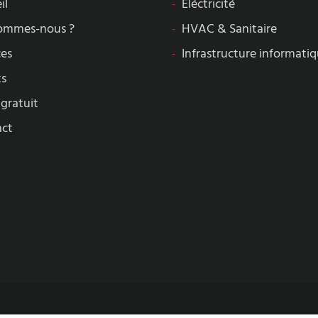
il
Eléctricité
ommes-nous ?
HVAC & Sanitaire
ces
Infrastructure informati
ts
 gratuit
act